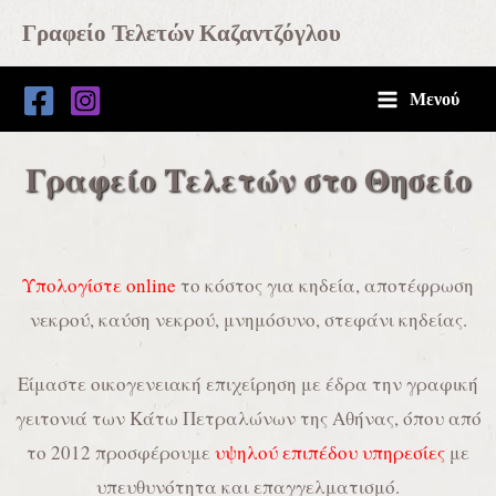
Μετάβαση
Main
Γραφείο Τελετών Καζαντζόγλου
στο
Menu
περιεχόμενο
Μενού
Γραφείο Τελετών στο Θησείο
Υπολογίστε online
το κόστος για κηδεία, αποτέφρωση
ών Θησείο - Γραφείο κηδειών στο Θησείο - grafeio teletwn thiseio - 
io - Κηδεία Θησείο - Τελετή Θησείο - Μνημόσυνο Θησείο - Φθηνή κη
νεκρού, καύση νεκρού, μνημόσυνο, στεφάνι κηδείας.
εκρών Θησείο - Καύση νεκρών Θησείο
Είμαστε οικογενειακή επιχείρηση με έδρα την γραφική
γειτονιά των Κάτω Πετραλώνων της Αθήνας, όπου από
το 2012 προσφέρουμε
υψηλού επιπέδου υπηρεσίες
με
υπευθυνότητα και επαγγελματισμό.