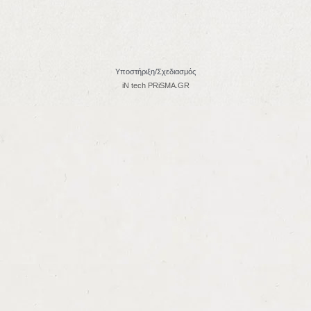
Υποστήριξη/Σχεδιασμός
iN tech PRiSMA.GR