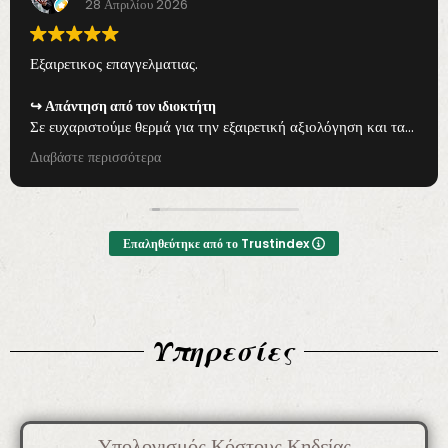
28 Απριλίου 2026
Εξαιρετικος επαγγελματιας.
Απάντηση από τον ιδιοκτήτη
Σε ευχαριστούμε θερμά για την εξαιρετική αξιολόγηση και τα
όμορφα λόγια! Η εμπιστοσύνη σου είναι για εμάς η μεγαλύτερη
Διαβάστε περισσότερα
επιβράβευση και μας δίνει δύναμη να συνεχίζουμε να
προσφέρουμε επαγγελματικές και αξιόπιστες υπηρεσίες με
σεβασμό και συνέπεια. Είμαστε πάντα δίπλα σου για οτιδήποτε
χρειαστείς.
Επαληθεύτηκε από το Trustindex
Υπηρεσίες
Υπολογισμός Κόστους Κηδείας