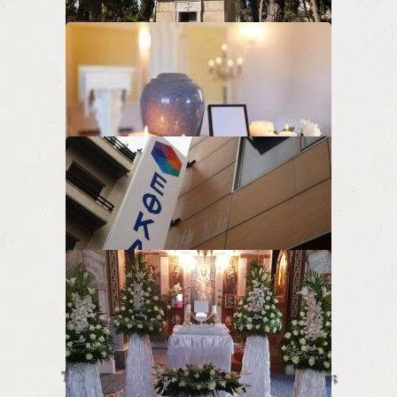
Πόσο κοστίζει μία κηδεία.
Διαβάστε περισσότερα…
Ταφή ή Αποτέφρωση;
Διαβάστε περισσότερα…
Πληρωμή Εξόδων Κηδείας ΕΦΚΑ
Διαβάστε περισσότερα…
Τί συμβολίζουν τα υλικά του Μνημόσυνου;