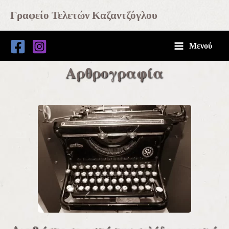
Μετάβαση
Main
Γραφείο Τελετών Καζαντζόγλου
στο
Menu
περιεχόμενο
Μενού
Αρθρογραφία