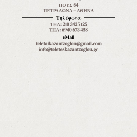
ΗΟΥΣ 84
ΠΕΤΡΑΛΩΝΑ – ΑΘΗΝΑ
Τηλέφωνα
ΤΗΛ: 210 3425 125
ΤΗΛ: 6940 673 458
eMail
teletaikazantzoglou@gmail.com
info@teleteskazantzoglou.gr