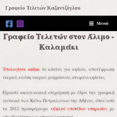
Μετάβαση
Main
Γραφείο Τελετών Καζαντζόγλου
στο
Menu
περιεχόμενο
Μενού
Γραφείο Τελετών στον Άλιμο -
Καλαμάκι
Υπολογίστε online
το κόστος για κηδεία, αποτέφρωση
Γραφείο Τελετών Άλιμος / Καλαμάκι - Γραφείο κηδειών
Άλιμος / Καλαμάκι. Υπολογίστε online το κόστος για
νεκρού, καύση νεκρού, μνημόσυνο, στεφάνι κηδείας.
Κηδεία, Μνημόσυνο, Αποτέφρωση / Καύση νεκρών, Στεφάνι
κηδείας, Νεκροταφείο Βύρωνα , Α νεκροταφείο Αθηνών
Είμαστε οικογενειακή επιχείρηση με έδρα την γραφική
γειτονιά των Κάτω Πετραλώνων της Αθήνας, όπου από
το 2012 προσφέρουμε
υψηλού επιπέδου υπηρεσίες
με
υπευθυνότητα και επαγγελματισμό.