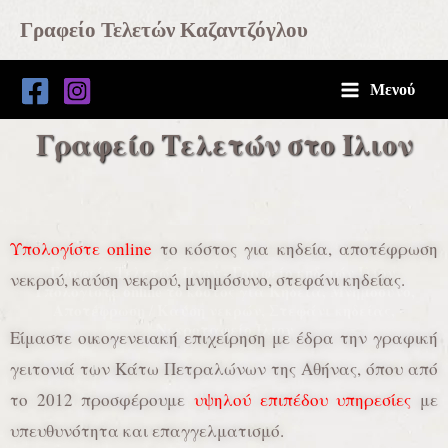
Μετάβαση
Main
Γραφείο Τελετών Καζαντζόγλου
στο
Menu
περιεχόμενο
Μενού
Γραφείο Τελετών στο Ίλιον
Υπολογίστε online
το κόστος για κηδεία, αποτέφρωση
Γραφείο Τελετών Ίλιον - Γραφείο κηδειών Ίλιον.
νεκρού, καύση νεκρού, μνημόσυνο, στεφάνι κηδείας.
Υπολογίστε online το κόστος για Κηδεία, Μνημόσυνο,
Αποτέφρωση / Καύση νεκρών, Στεφάνι κηδείας,
Νεκροταφείο Ίλιον
Είμαστε οικογενειακή επιχείρηση με έδρα την γραφική
γειτονιά των Κάτω Πετραλώνων της Αθήνας, όπου από
το 2012 προσφέρουμε
υψηλού επιπέδου υπηρεσίες
με
υπευθυνότητα και επαγγελματισμό.