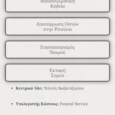
Μουσουλμανική
Κηδεία
Αποτέφρωση Οστών
στην Ριτσώνα
Επαναπατρισμός
Νεκρού
Εκταφή
Σορού
Κεντρικό Site:
Τελετές Καζαντζόγλου
Υπολογιστής Κόστους:
Funeral Service